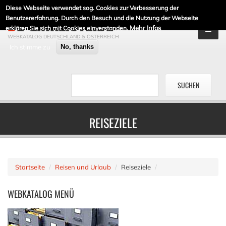
Diese Webseite verwendet sog. Cookies zur Verbesserung der
DE-LINKLISTE.DE
Benutzererfahrung. Durch den Besuch und die Nutzung der Webseite
Mehr Infos
erklären Sie sich mit Cookies einverstanden.
WEBKATALOG DEUTSCHLAND & ÖSTERREICH
Ich stimme zu
No, thanks
REISEZIELE
Startseite
Reisen und Urlaub
Reiseziele
WEBKATALOG
MENÜ