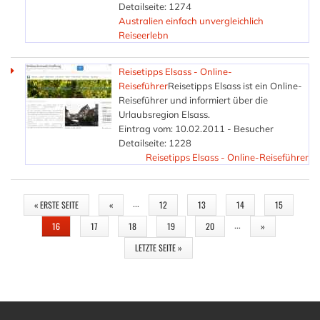
Detailseite: 1274
Australien einfach unvergleichlich
Reiseerlebn
Reisetipps Elsass - Online-
Reiseführer
Reisetipps Elsass ist ein Online-
Reiseführer und informiert über die
Urlaubsregion Elsass.
Eintrag vom: 10.02.2011 - Besucher
Detailseite: 1228
Reisetipps Elsass - Online-Reiseführer
SEITEN
…
« ERSTE SEITE
«
12
13
14
15
…
16
17
18
19
20
»
LETZTE SEITE »