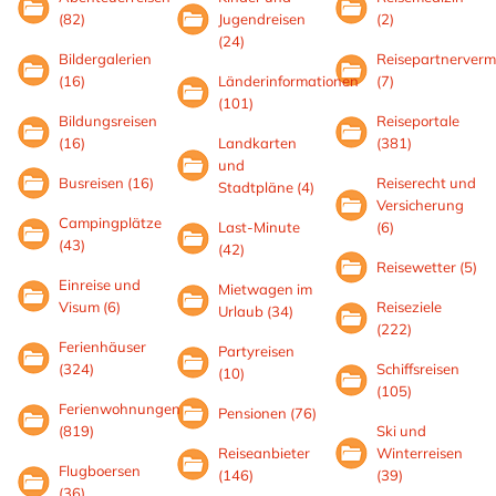
(82)
Jugendreisen
(2)
(24)
Bildergalerien
Reisepartnerverm
(16)
Länderinformationen
(7)
(101)
Bildungsreisen
Reiseportale
(16)
Landkarten
(381)
und
Busreisen (16)
Reiserecht und
Stadtpläne (4)
Versicherung
Campingplätze
Last-Minute
(6)
(43)
(42)
Reisewetter (5)
Einreise und
Mietwagen im
Visum (6)
Reiseziele
Urlaub (34)
(222)
Ferienhäuser
Partyreisen
(324)
Schiffsreisen
(10)
(105)
Ferienwohnungen
Pensionen (76)
(819)
Ski und
Reiseanbieter
Winterreisen
Flugboersen
(146)
(39)
(36)