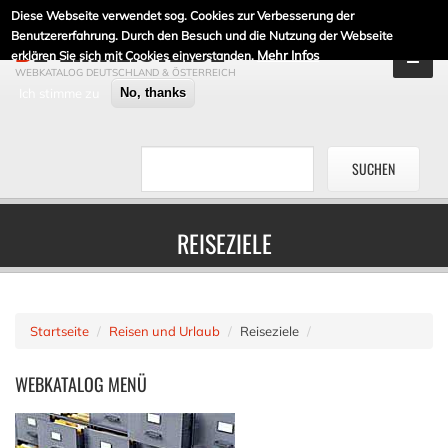
Diese Webseite verwendet sog. Cookies zur Verbesserung der
DE-LINKLISTE.DE
Benutzererfahrung. Durch den Besuch und die Nutzung der Webseite
Mehr Infos
erklären Sie sich mit Cookies einverstanden.
WEBKATALOG DEUTSCHLAND & ÖSTERREICH
Ich stimme zu
No, thanks
REISEZIELE
Startseite
Reisen und Urlaub
Reiseziele
WEBKATALOG
MENÜ