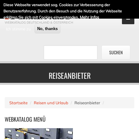
Diese Webseite verwendet sog. Cookies zur Verbesserung der
DE-LINKLISTE.DE
Benutzererfahrung. Durch den Besuch und die Nutzung der Webseite
Mehr Infos
erklären Sie sich mit Cookies einverstanden.
WEBKATALOG DEUTSCHLAND & ÖSTERREICH
Ich stimme zu
No, thanks
REISEANBIETER
Startseite
Reisen und Urlaub
Reiseanbieter
WEBKATALOG
MENÜ