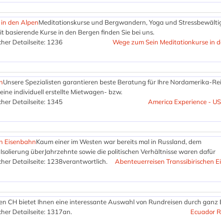
in den Alpen
Meditationskurse und Bergwandern, Yoga und Stressbewälti
basierende Kurse in den Bergen finden Sie bei uns.
her Detailseite: 1236
Wege zum Sein Meditationkurse in 
n
Unsere Spezialisten garantieren beste Beratung für Ihre Nordamerika-Rei
eine individuell erstellte Mietwagen- bzw.
her Detailseite: 1345
America Experience - U
en Eisenbahn
Kaum einer im Westen war bereits mal in Russland, dem
Isolierung überJahrzehnte sowie die politischen Verhältnisse waren dafür
her Detailseite: 1238
verantwortlich.
Abenteuerreisen Transsibirischen 
en CH bietet Ihnen eine interessante Auswahl von Rundreisen durch ganz
her Detailseite: 1317
an.
Ecuador R