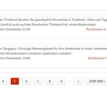
n Thailand: Buchen Sie günstig Ihre Rundreise in Thailand - Infos und Tipp
ie Land & Leute auf den Rundreisen Thailand inkl. einem Badeurlaub
her Detailseite: 1140
Rundreisen in
n Singapur: Günstige Reiseangebote für Ihre Kombireise in Asien, kombinie
inen Strandurlaub in anderen asiatischen Ländern
her Detailseite: 1044
Kombireisen 
…
4
5
6
7
8
9
»
LETZTE SEITE »