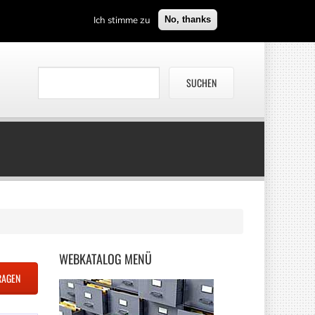
Ich stimme zu
No, thanks
WEBKATALOG
MENÜ