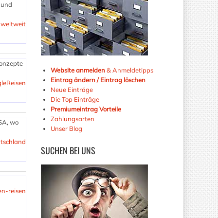
n und
 weltweit
Konzepte
Website anmelden
& Anmeldetipps
Eintrag ändern / Eintrag löschen
leReisen
Neue Einträge
Die Top Einträge
Premiumeintrag Vorteile
Zahlungsarten
USA, wo
Unser Blog
utschland
SUCHEN
BEI UNS
n-reisen