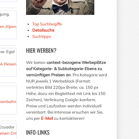
gung,
Top Suchbegiffe
den Alpen
Detailsuche
Suchtipps
HIER
WERBEN?
se. Egal
Wir bieten
context-bezogene Werbeplätze
SA Reisen
auf Kategorie- & Subkategorie-Ebene zu
vernünftigen Preisen an
. Pro Kategorie wird
NUR jeweils 1 Werbeblock (Format:
verlinktes Bild 220px Breite, ca. 150 px
Höhe, dazu ein Begleittext mit Link bis 150
Zeichen), Verlinkung Google-konform,
Eisenbahn
Preise und Laufzeiten werden individuell
vereinbart. Bei Interesse ersuchen wir Sie,
uns per
E-Mail
zu kontaktieren!
 Ecuador
INFO-LINKS
eisen CH