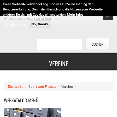
Diese Webseite verwendet sog. Cookies zur Verbesserung der
DE-LINKLISTE.DE
Benutzererfahrung. Durch den Besuch und die Nutzung der Webseite
Mehr Infos
erklären Sie sich mit Cookies einverstanden.
WEBKATALOG DEUTSCHLAND & ÖSTERREICH
Ich stimme zu
No, thanks
VEREINE
Startseite
Sport und Fitness
Vereine
WEBKATALOG
MENÜ