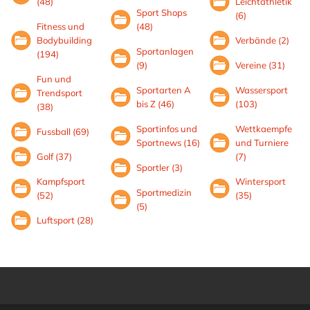
(48)
Leichtathletik
Sport Shops
(6)
Fitness und
(48)
Bodybuilding
Verbände (2)
Sportanlagen
(194)
(9)
Vereine (31)
Fun und
Sportarten A
Wassersport
Trendsport
bis Z (46)
(103)
(38)
Sportinfos und
Wettkaempfe
Fussball (69)
Sportnews (16)
und Turniere
Golf (37)
(7)
Sportler (3)
Kampfsport
Wintersport
Sportmedizin
(52)
(35)
(5)
Luftsport (28)