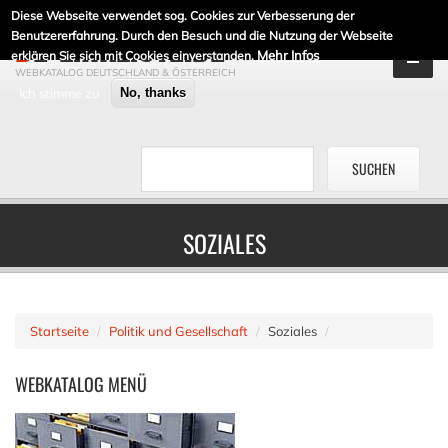
Diese Webseite verwendet sog. Cookies zur Verbesserung der
DE-LINKLISTE.DE
Benutzererfahrung. Durch den Besuch und die Nutzung der Webseite
Mehr Infos
erklären Sie sich mit Cookies einverstanden.
WEBKATALOG DEUTSCHLAND & ÖSTERREICH
Ich stimme zu
No, thanks
SOZIALES
Startseite
Politik und Gesellschaft
Soziales
WEBKATALOG
MENÜ