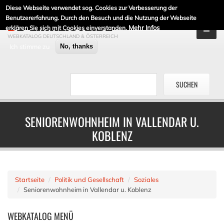
Diese Webseite verwendet sog. Cookies zur Verbesserung der
DE-LINKLISTE.DE
Benutzererfahrung. Durch den Besuch und die Nutzung der Webseite
Mehr Infos
erklären Sie sich mit Cookies einverstanden.
WEBKATALOG DEUTSCHLAND & ÖSTERREICH
Ich stimme zu
No, thanks
SENIORENWOHNHEIM IN VALLENDAR U.
KOBLENZ
Startseite
Politik und Gesellschaft
Soziales
Seniorenwohnheim in Vallendar u. Koblenz
WEBKATALOG
MENÜ