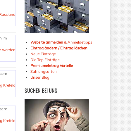
 Russland
n im
Website anmelden
& Anmeldetipps
Eintrag ändern / Eintrag löschen
er werden
Neue Einträge
Die Top Einträge
Premiumeintrag Vorteile
Zahlungsarten
sere
Unser Blog
g Krefeld
SUCHEN
BEI UNS
sere
g Krefeld