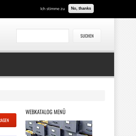
Ich stimme zu
No, thanks
WEBKATALOG
MENÜ