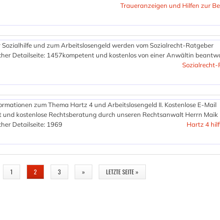
Traueranzeigen und Hilfen zur B
 Sozialhilfe und zum Arbeitslosengeld werden vom Sozialrecht-Ratgeber
her Detailseite: 1457
kompetent und kostenlos von einer Anwältin beantwo
Sozialrecht
formationen zum Thema Hartz 4 und Arbeitslosengeld II. Kostenlose E-Mail
rt und kostenlose Rechtsberatung durch unseren Rechtsanwalt Herrn Maik 
her Detailseite: 1969
Hartz 4 hil
1
2
3
»
LETZTE SEITE »