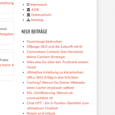
estattung
Impressum
AGB
Datenschutz
Sitemap
rtet.
NEUE
BEITRÄGE
-Ratgeber
Feuerzeuge bedrucken
Offpage-SEO und die Zukunft mit KI
Cornerstone Content: Das Herzstück
deiner Content Strategie
Fodor.
Alles was Du über den Trustrank wissen
ft Hartz 4
musst
Ultimative Anleitung zu kanonischen
URLs: SEO-Erfolg in drei Schritten
Caching? Warum Du Deiner Webseite
einen Cache verpassen solltest
SSL-Zertifizierung: Warum sie
unverzichtbar ist
Chat GPT - Ein 5-Punkte-Überblick zum
ultimativen Chatbot
Reisen und Urlaub