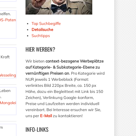
helfen.
S-Paten
Top Suchbegiffe
Detailsuche
Suchtipps
HIER
WERBEN?
 Kraft
Wir bieten
context-bezogene Werbeplätze
auf Kategorie- & Subkategorie-Ebene zu
vernünftigen Preisen an
. Pro Kategorie wird
Wesseling
NUR jeweils 1 Werbeblock (Format:
verlinktes Bild 220px Breite, ca. 150 px
 Leben
Höhe, dazu ein Begleittext mit Link bis 150
.
Zeichen), Verlinkung Google-konform,
 Mongolei
Preise und Laufzeiten werden individuell
vereinbart. Bei Interesse ersuchen wir Sie,
uns per
E-Mail
zu kontaktieren!
em
INFO-LINKS