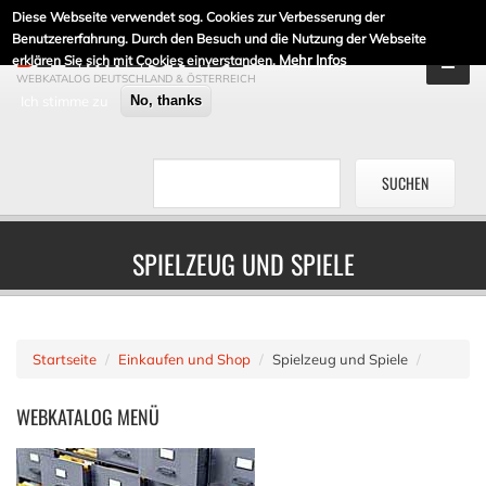
Diese Webseite verwendet sog. Cookies zur Verbesserung der
DE-LINKLISTE.DE
Benutzererfahrung. Durch den Besuch und die Nutzung der Webseite
Mehr Infos
erklären Sie sich mit Cookies einverstanden.
WEBKATALOG DEUTSCHLAND & ÖSTERREICH
Ich stimme zu
No, thanks
SPIELZEUG UND SPIELE
Startseite
Einkaufen und Shop
Spielzeug und Spiele
WEBKATALOG
MENÜ