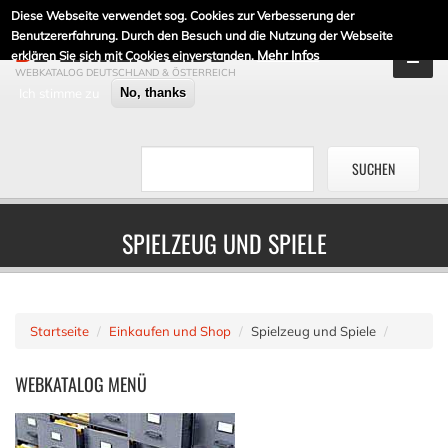
Diese Webseite verwendet sog. Cookies zur Verbesserung der
DE-LINKLISTE.DE
Benutzererfahrung. Durch den Besuch und die Nutzung der Webseite
Mehr Infos
erklären Sie sich mit Cookies einverstanden.
WEBKATALOG DEUTSCHLAND & ÖSTERREICH
Ich stimme zu
No, thanks
SPIELZEUG UND SPIELE
Startseite
Einkaufen und Shop
Spielzeug und Spiele
WEBKATALOG
MENÜ