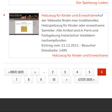
Der Spielzeug-Laden
Holzzeug für Kinder und Erwachsene
Auf
der Webseite findet man traditionelles
Holzspielzeug für Kinder oder erwachsene
Sammler. Alle Artikel sind in Form und
Farbgebung historischen Vorbildern
nachempfunden.
Eintrag vom: 21.12.2011 - Besucher
Detailseite: 1495
Holzzeug für Kinder und Erwachsene
SEITEN
…
« ERSTE SEITE
«
2
3
4
5
6
7
8
9
10
»
LETZTE SEITE »