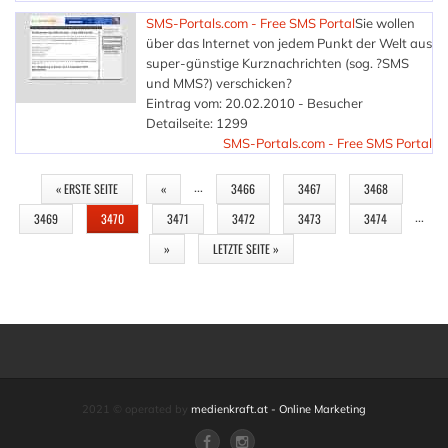
SMS-Portals.com - Free SMS Portal
Sie wollen
über das Internet von jedem Punkt der Welt aus
super-günstige Kurznachrichten (sog. ?SMS
und MMS?) verschicken?
Eintrag vom: 20.02.2010 - Besucher
Detailseite: 1299
SMS-Portals.com - Free SMS Portal
SEITEN
…
« ERSTE SEITE
«
3466
3467
3468
…
3469
3470
3471
3472
3473
3474
»
LETZTE SEITE »
2021 © operated by
medienkraft.at - Online Marketing