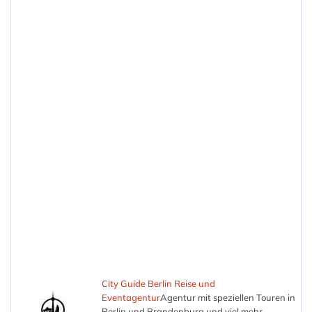
Datenschutz
Sitemap
NEUE
BEITRÄGE
Feuerzeuge bedrucken
Offpage-SEO und die Zukunft mit KI
Cornerstone Content: Das Herzstück deiner Content Strategie
Alles was Du über den Trustrank wissen musst
Ultimative Anleitung zu kanonischen URLs: SEO-Erfolg in drei
Schritten
Caching? Warum Du Deiner Webseite einen Cache verpassen
solltest
SSL-Zertifizierung: Warum sie unverzichtbar ist
Chat GPT - Ein 5-Punkte-Überblick zum ultimativen Chatbot
Reisen und Urlaub
6 wichtige Infos rund ums Thema 301-Weiterleitungen
Mehr
City Guide Berlin Reise und
Eventagentur
Agentur mit speziellen Touren in
Berlin und Brandenburg und viel mehr...