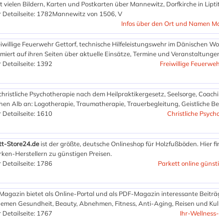
 vielen Bildern, Karten und Postkarten über Mannewitz, Dorfkirche in Lipti
 Detailseite: 1782
Mannewitz von 1506, V
Infos über den Ort und Namen M
eiwillige Feuerwehr Gettorf, technische Hilfeleistungswehr im Dänischen Wo
rmiert auf ihren Seiten über aktuelle Einsätze, Termine und Veranstaltunge
 Detailseite: 1392
Freiwillige Feuerweh
 christliche Psychotherapie nach dem Heilpraktikergesetz, Seelsorge, Coach
n Alb an: Logotherapie, Traumatherapie, Trauerbegleitung, Geistliche Be
 Detailseite: 1610
Christliche Psych
tt-Store24.de
ist der größte, deutsche Onlineshop für Holzfußböden. Hier fi
ken-Herstellern zu günstigen Preisen.
 Detailseite: 1786
Parkett online günst
Magazin bietet als Online-Portal und als PDF-Magazin interessante Beiträ
Themen Gesundheit, Beauty, Abnehmen, Fitness, Anti-Aging, Reisen und Kul
 Detailseite: 1767
Ihr-Wellness