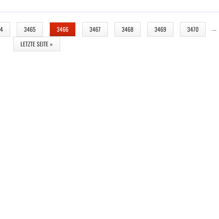
…
64
3465
3466
3467
3468
3469
3470
LETZTE SEITE »