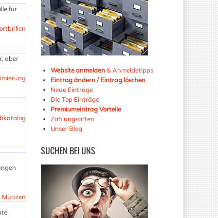
lle für
ortbrillen
r, aber
Website anmelden
& Anmeldetipps
imierung
Eintrag ändern / Eintrag löschen
Neue Einträge
Die Top Einträge
Premiumeintrag Vorteile
bkatalog
Zahlungsarten
Unser Blog
SUCHEN
BEI UNS
ungen
Münzen
te,