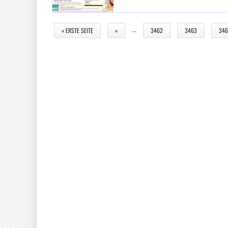
SEITEN
…
« ERSTE SEITE
«
3462
3463
34