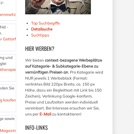
tz-
annewitz
Top Suchbegiffe
hld -
Detailsuche
n.
Suchtipps
r Gettorf
HIER
WERBEN?
ing und
Wir bieten
context-bezogene Werbeplätze
glei
auf Kategorie- & Subkategorie-Ebene zu
otherapie
vernünftigen Preisen an
. Pro Kategorie wird
NUR jeweils 1 Werbeblock (Format:
verlinktes Bild 220px Breite, ca. 150 px
nden Sie
Höhe, dazu ein Begleittext mit Link bis 150
Zeichen), Verlinkung Google-konform,
ig kaufen
Preise und Laufzeiten werden individuell
vereinbart. Bei Interesse ersuchen wir Sie,
uns per
E-Mail
zu kontaktieren!
ge sowie
INFO-LINKS
-Magazin