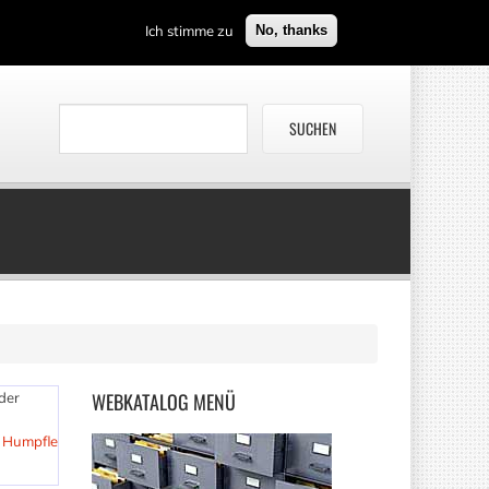
Ich stimme zu
No, thanks
WEBKATALOG
MENÜ
der
 Humpfle