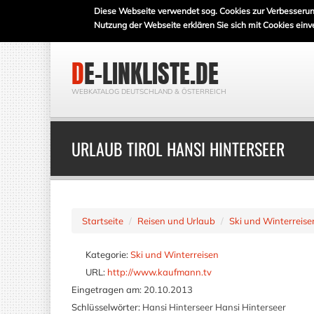
Diese Webseite verwendet sog. Cookies zur Verbesserun
Nutzung der Webseite erklären Sie sich mit Cookies einv
DE-LINKLISTE.DE
WEBKATALOG DEUTSCHLAND & ÖSTERREICH
URLAUB TIROL HANSI HINTERSEER
Startseite
Reisen und Urlaub
Ski und Winterreise
Kategorie:
Ski und Winterreisen
URL:
http://www.kaufmann.tv
Eingetragen am:
20.10.2013
Schlüsselwörter:
Hansi Hinterseer Hansi Hinterseer