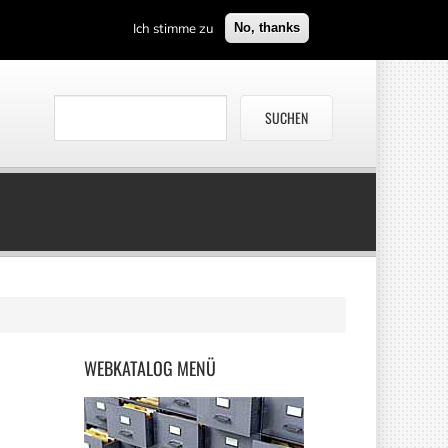
Ich stimme zu
No, thanks
WEBKATALOG
MENÜ