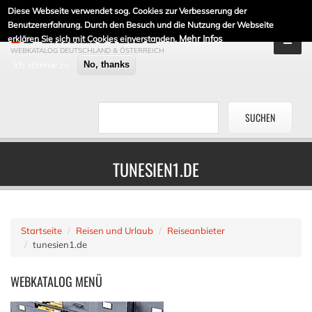
Diese Webseite verwendet sog. Cookies zur Verbesserung der
DE-LINKLISTE.DE
Benutzererfahrung. Durch den Besuch und die Nutzung der Webseite
Mehr Infos
erklären Sie sich mit Cookies einverstanden.
WEBKATALOG DEUTSCHLAND & ÖSTERREICH
Ich stimme zu
No, thanks
TUNESIEN1.DE
Startseite
Reisen und Urlaub
Reiseanbieter
tunesien1.de
WEBKATALOG
MENÜ