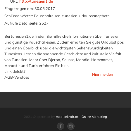
URL:
http://tunesien1.de
Eingetragen am:
30.05.2017
Schlüsselwörter:
Pauschalreisen, tunesien, urlaubsangebote
Aufrufe Detailseite:
2527
Bei tunesien1.de finden Sie hilfreiche Informationen über Tunesien
und günstige Pauschalreisen. Zudem erhalten Sie gute Urlaubstipps
und einen Überblick über die wichtigsten Sehenswürdigkeiten
Tunesiens. Lernen die spannende Geschichte und kulturelle Vielfalt
von Tunesien. Mehr über Djerba, Sousse, Mahdia, Hammamet,
Monastir und Tunis erfahren Sie hier.
Link defekt?
Hier melden
AGB-Verstoss
2021 © operated by
medienkraft.at - Online Marketing