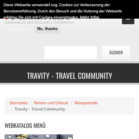
Diese Webseite verwendet sog. Cookies zur Verbesserung der
DE-LINKLISTE.DE
Benutzererfahrung. Durch den Besuch und die Nutzung der Webseite
Mehr Infos
erklären Sie sich mit Cookies einverstanden.
WEBKATALOG DEUTSCHLAND & ÖSTERREICH
Ich stimme zu
No, thanks
TRAVITY - TRAVEL COMMUNITY
Startseite
Reisen und Urlaub
Reiseportale
Travity - Travel Community
WEBKATALOG
MENÜ