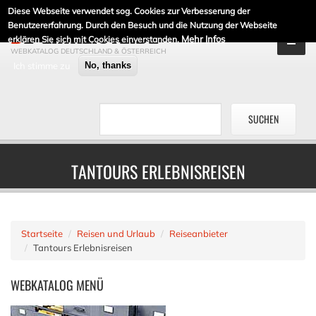
Diese Webseite verwendet sog. Cookies zur Verbesserung der
DE-LINKLISTE.DE
Benutzererfahrung. Durch den Besuch und die Nutzung der Webseite
Mehr Infos
erklären Sie sich mit Cookies einverstanden.
WEBKATALOG DEUTSCHLAND & ÖSTERREICH
Ich stimme zu
No, thanks
TANTOURS ERLEBNISREISEN
Startseite
Reisen und Urlaub
Reiseanbieter
Tantours Erlebnisreisen
WEBKATALOG
MENÜ