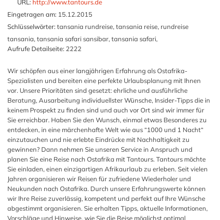
URL:
http://www.tantours.de
Eingetragen am:
15.12.2015
Schlüsselwörter:
tansania rundreise, tansania reise, rundreise
tansania, tansania safari sansibar, tansania safari,
Aufrufe Detailseite:
2222
Wir schöpfen aus einer langjährigen Erfahrung als Ostafrika-
Spezialisten und bereiten eine perfekte Urlaubsplanung mit Ihnen
vor. Unsere Prioritäten sind gesetzt: ehrliche und ausführliche
Beratung, Ausarbeitung individuellster Wünsche, Insider-Tipps die in
keinem Prospekt zu finden sind und auch vor Ort sind wir immer für
Sie erreichbar. Haben Sie den Wunsch, einmal etwas Besonderes zu
entdecken, in eine märchenhafte Welt wie aus “1000 und 1 Nacht“
einzutauchen und nie erlebte Eindrücke mit Nachhaltigkeit zu
gewinnen? Dann nehmen Sie unseren Service in Anspruch und
planen Sie eine Reise nach Ostafrika mit Tantours. Tantours möchte
Sie einladen, einen einzigartigen Afrikaurlaub zu erleben. Seit vielen
Jahren organisieren wir Reisen für zufriedene Wiederholer und
Neukunden nach Ostafrika. Durch unsere Erfahrungswerte können
wir Ihre Reise zuverlässig, kompetent und perfekt auf Ihre Wünsche
abgestimmt organisieren. Sie erhalten Tipps, aktuelle Informationen,
Vorschläge und Hinweise, wie Sie die Reise möglichst optimal