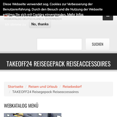
Diese Webseite verwendet sog. Cookies zur Verbesserung der
DE-LINKLISTE.DE
Benutzererfahrung. Durch den Besuch und die Nutzung der Webseite
Mehr Infos
erklären Sie sich mit Cookies einverstanden.
WEBKATALOG DEUTSCHLAND & ÖSTERREICH
Ich stimme zu
No, thanks
TAKEOFF24 REISEGEPACK REISEACCESSOIRES
Startseite
Reisen und Urlaub
Reisebedarf
TAKEOFF24 Reisegepack Reiseaccessoires
WEBKATALOG
MENÜ