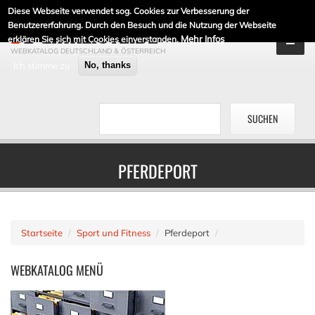
Diese Webseite verwendet sog. Cookies zur Verbesserung der
DE-LINKLISTE.DE
Benutzererfahrung. Durch den Besuch und die Nutzung der Webseite
Mehr Infos
erklären Sie sich mit Cookies einverstanden.
WEBKATALOG DEUTSCHLAND & ÖSTERREICH
Ich stimme zu
No, thanks
PFERDEPORT
Startseite
Sport und Fitness
Pferdeport
WEBKATALOG
MENÜ