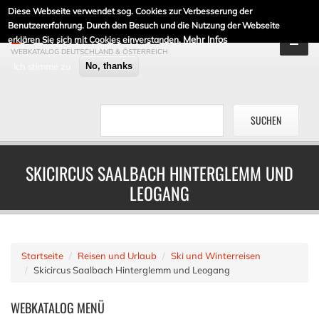
Diese Webseite verwendet sog. Cookies zur Verbesserung der
DE-LINKLISTE.DE
Benutzererfahrung. Durch den Besuch und die Nutzung der Webseite
Mehr Infos
erklären Sie sich mit Cookies einverstanden.
WEBKATALOG DEUTSCHLAND & ÖSTERREICH
Ich stimme zu
No, thanks
SKICIRCUS SAALBACH HINTERGLEMM UND
LEOGANG
Startseite
Reisen und Urlaub
Ski und Winterreisen
Skicircus Saalbach Hinterglemm und Leogang
WEBKATALOG
MENÜ