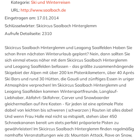
Kategorie:
Ski und Winterreisen
URL:
http://www.saalbach.de
Eingetragen am:
17.01.2014
Schlüsselwörter:
Skicircus Saalbach Hinterglemm
Aufrufe Detailseite:
2310
Skicircus Saalbach Hinterglemm und Leogang Saalfelden Haben Sie
schon Ihren nächsten Winterurlaub geplant? Nein, dann sollten Sie
sich einmal etwas näher mit dem Skicircus Saalbach Hinterglemm
und Leogang Saalfelden befassen - das größte zusammenhängende
Skigebiet der Alpen mit über 200 km Pistenkilometern, über 40 Aprés
Ski Bars und rund 30 Hütten, die Gaudi und zünftiges Essen in uriger
Atmosphäre verprechen! Im Skicircus Saalbach Hinterglemm und
Leogang Saalfelden kommen Wintersportfreunde, Langlauf-
Liebhaber, Abfahrt-Skifahrer, Carver und Snowboarder
gleichermaßen auf ihre Kosten - für jeden ist eine optimale Piste
dabei! von leichten bis schweren ( schwarzen ) Routen ist alles dabei!
Und wenn Frau Holle mal nicht so mitspielt, stehen über 450
Schneekanonen bereit um stets perfekt präparierte Pisten zu
gewährleisten! Im Skicircus Saalbach Hinterglemm finden regelmäßig
namhafte Veranstaltungen wie zb: Mountain Attack, Rave on Snow,