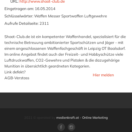
URL:
http://www.shoot-club.de
Eingetragen am:
16.05.2014
Schlüsselwörter:
Waffen Messer Sportwaffen Luftgewehre
Aufrufe Detailseite:
2311
Shoot-Club.de ist ein kompetenter Waffenhandel, spezialisiert für die
technische Betreuung ambitionierter Sportschützen und Jäger - mit
einem angeschlossenen Waffenfachgeschäft in Leipzig OT Baalsdorf.
Im online Angebot findet auch der Freizeit- und Hobbyschütze viele
Luftdruckwaffen, CO2-Gewehre und Pistolen & die dazugehörige
Munition in übersichtlich geordneten Kategorien.
Link defekt?
Hier melden
AGB-Verstoss
2021 © operated by
medienkraft.at - Online Marketing