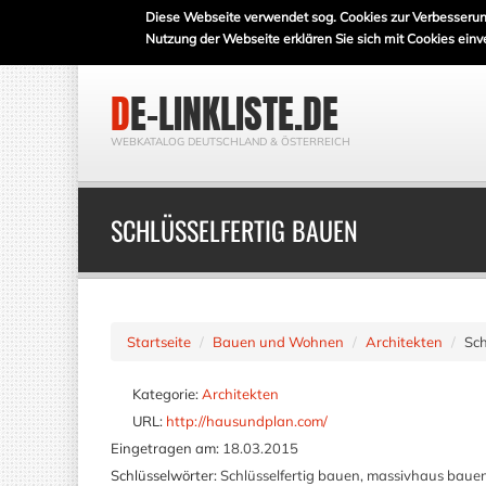
Diese Webseite verwendet sog. Cookies zur Verbesserun
Nutzung der Webseite erklären Sie sich mit Cookies einv
DE-LINKLISTE.DE
WEBKATALOG DEUTSCHLAND & ÖSTERREICH
SCHLÜSSELFERTIG BAUEN
Startseite
Bauen und Wohnen
Architekten
Sch
Kategorie:
Architekten
URL:
http://hausundplan.com/
Eingetragen am:
18.03.2015
Schlüsselwörter:
Schlüsselfertig bauen, massivhaus bau