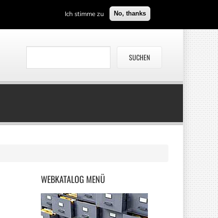
Ich stimme zu
No, thanks
WEBKATALOG
MENÜ