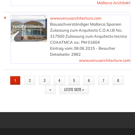
Mallorca Architekt
www.venusarchitecture.com
Bausachverständiger Mallorca Spanien
Zulassung zum Arquitecto C.O.A.I.B No.:
317500 Zulassung zum Arquitecto tecnico
COAATMCA no.: PM 01604
Eintrag vom: 08.06.2015 - Besucher
Detailseite: 2982
www.venusarchitecture.com
SEITEN
1
2
3
4
5
6
7
8
»
LETZTE SEITE »