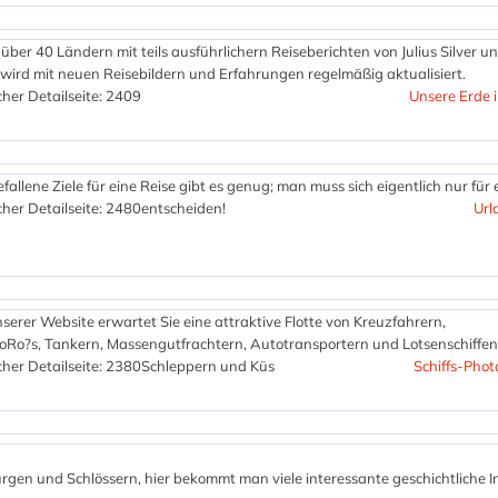
 über 40 Ländern mit teils ausführlichern Reiseberichten von Julius Silver un
 wird mit neuen Reisebildern und Erfahrungen regelmäßig aktualisiert.
her Detailseite: 2409
Unsere Erde i
allene Ziele für eine Reise gibt es genug; man muss sich eigentlich nur für
her Detailseite: 2480
entscheiden!
Url
serer Website erwartet Sie eine attraktive Flotte von Kreuzfahrern,
oRo?s, Tankern, Massengutfrachtern, Autotransportern und Lotsenschiffen
her Detailseite: 2380
Schleppern und Küs
Schiffs-Phot
rgen und Schlössern, hier bekommt man viele interessante geschichtliche In