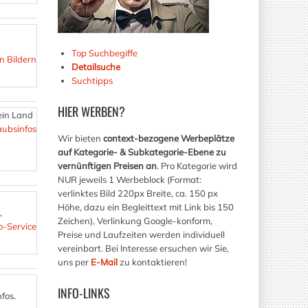
Top Suchbegiffe
n Bildern
Detailsuche
Suchtipps
HIER
WERBEN?
 ein Land
aubsinfos
Wir bieten
context-bezogene Werbeplätze
auf Kategorie- & Subkategorie-Ebene zu
vernünftigen Preisen an
. Pro Kategorie wird
NUR jeweils 1 Werbeblock (Format:
verlinktes Bild 220px Breite, ca. 150 px
Höhe, dazu ein Begleittext mit Link bis 150
,
Zeichen), Verlinkung Google-konform,
o-Service
Preise und Laufzeiten werden individuell
vereinbart. Bei Interesse ersuchen wir Sie,
uns per
E-Mail
zu kontaktieren!
INFO-LINKS
fos.