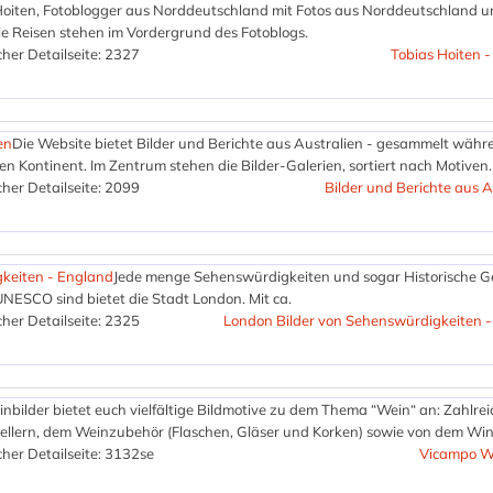
Hoiten, Fotoblogger aus Norddeutschland mit Fotos aus Norddeutschland 
ie Reisen stehen im Vordergrund des Fotoblogs.
her Detailseite: 2327
Tobias Hoiten -
en
Die Website bietet Bilder und Berichte aus Australien - gesammelt währ
n Kontinent. Im Zentrum stehen die Bilder-Galerien, sortiert nach Motiven.
her Detailseite: 2099
Bilder und Berichte aus A
keiten - England
Jede menge Sehenswürdigkeiten und sogar Historische 
 UNESCO sind bietet die Stadt London. Mit ca.
her Detailseite: 2325
London Bilder von Sehenswürdigkeiten 
bilder bietet euch vielfältige Bildmotive zu dem Thema “Wein“ an: Zahlrei
ellern, dem Weinzubehör (Flaschen, Gläser und Korken) sowie von dem Wi
her Detailseite: 3132
se
Vicampo We