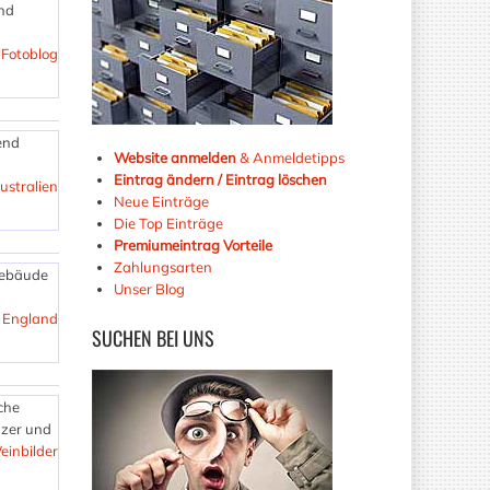
und
 Fotoblog
end
Website anmelden
& Anmeldetipps
Eintrag ändern / Eintrag löschen
ustralien
Neue Einträge
Die Top Einträge
Premiumeintrag Vorteile
Zahlungsarten
Gebäude
Unser Blog
- England
SUCHEN
BEI UNS
che
nzer und
inbilder