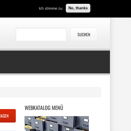
Ich stimme zu
No, thanks
WEBKATALOG
MENÜ