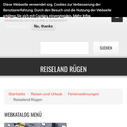
Diese Webseite verwendet sog. Cookies zur Verbesserung der
DE-LINKLISTE.DE
Benutzererfahrung. Durch den Besuch und die Nutzung der Webseite
Mehr Infos
erklären Sie sich mit Cookies einverstanden.
WEBKATALOG DEUTSCHLAND & ÖSTERREICH
Ich stimme zu
No, thanks
REISELAND RÜGEN
Startseite
Reisen und Urlaub
Ferienwohnungen
Reiseland Rügen
WEBKATALOG
MENÜ