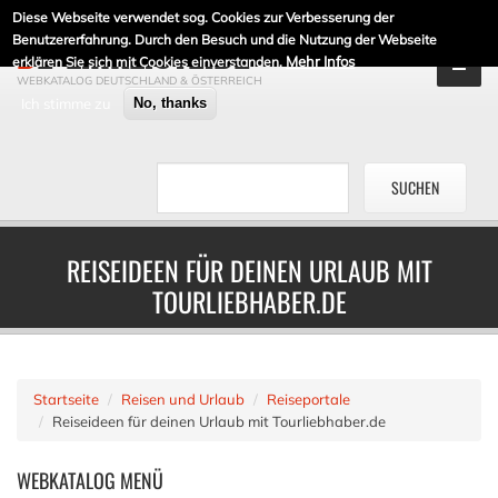
Diese Webseite verwendet sog. Cookies zur Verbesserung der
DE-LINKLISTE.DE
Benutzererfahrung. Durch den Besuch und die Nutzung der Webseite
Mehr Infos
erklären Sie sich mit Cookies einverstanden.
WEBKATALOG DEUTSCHLAND & ÖSTERREICH
Ich stimme zu
No, thanks
REISEIDEEN FÜR DEINEN URLAUB MIT
TOURLIEBHABER.DE
Startseite
Reisen und Urlaub
Reiseportale
Reiseideen für deinen Urlaub mit Tourliebhaber.de
WEBKATALOG
MENÜ