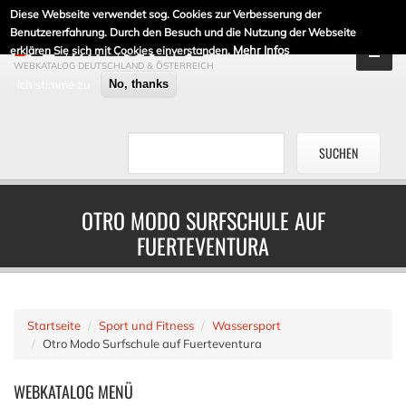
Diese Webseite verwendet sog. Cookies zur Verbesserung der
DE-LINKLISTE.DE
Benutzererfahrung. Durch den Besuch und die Nutzung der Webseite
Mehr Infos
erklären Sie sich mit Cookies einverstanden.
WEBKATALOG DEUTSCHLAND & ÖSTERREICH
Ich stimme zu
No, thanks
OTRO MODO SURFSCHULE AUF
FUERTEVENTURA
Startseite
Sport und Fitness
Wassersport
Otro Modo Surfschule auf Fuerteventura
WEBKATALOG
MENÜ