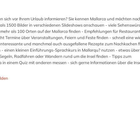
llen sich vor Ihrem Urlaub informieren? Sie kennen Mallorca und möchten no
ehr als 1500 Bilder in verschiedenen Slideshows anschauen - viele Sehenswür
 mehr als 100 Orten auf der Mallorca finden - Empfehlungen für Restaurant
ht Termine über Veranstaltungen, Feiern und Feste finden - schnell eine wi
- interessante und manchmal auch ausgefallene Rezepte zum Nachkochen f
 - einen kleinen Einführungs-Sprachkurs in Mallorqu? nutzen - etwas über
r Segeln, Radfahren oder Wandern rund um die Insel finden - Tipps zum
 einem Quiz mit anderen messen - sich gerne Informationen über die Inse
lden