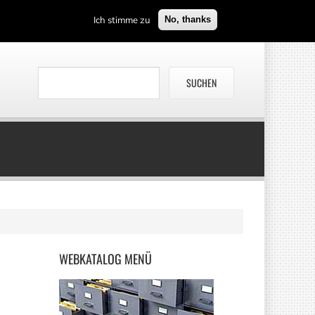
Ich stimme zu
No, thanks
WEBKATALOG
MENÜ