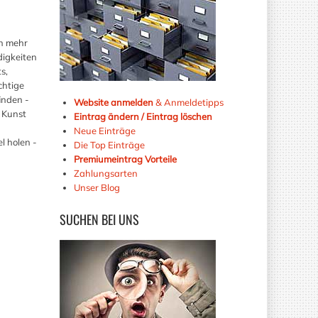
ch mehr
digkeiten
s,
chtige
inden -
Website anmelden
& Anmeldetipps
 Kunst
Eintrag ändern / Eintrag löschen
Neue Einträge
l holen -
Die Top Einträge
Premiumeintrag Vorteile
Zahlungsarten
Unser Blog
SUCHEN
BEI UNS