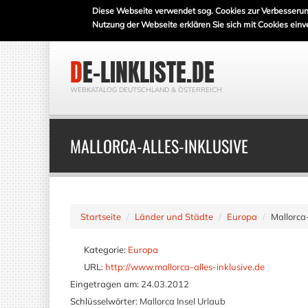
Diese Webseite verwendet sog. Cookies zur Verbesserun
Nutzung der Webseite erklären Sie sich mit Cookies einv
DE-LINKLISTE.DE
WEBKATALOG DEUTSCHLAND & ÖSTERREICH
MALLORCA-ALLES-INKLUSIVE
Startseite
Länder und Städte
Europa
Mallorca-
Kategorie:
Europa
URL:
http://www.mallorca-alles-inklusive.de
Eingetragen am:
24.03.2012
Schlüsselwörter:
Mallorca Insel Urlaub