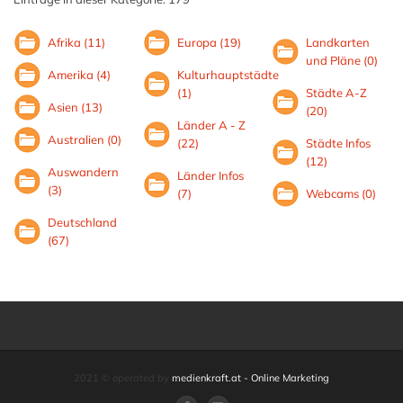
Afrika (11)
Europa (19)
Landkarten
und Pläne (0)
Amerika (4)
Kulturhauptstädte
(1)
Städte A-Z
Asien (13)
(20)
Länder A - Z
Australien (0)
(22)
Städte Infos
(12)
Auswandern
Länder Infos
(3)
(7)
Webcams (0)
Deutschland
(67)
2021 © operated by
medienkraft.at - Online Marketing