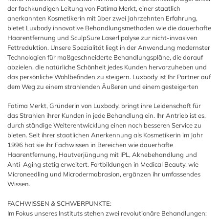
der fachkundigen Leitung von Fatima Merkt, einer staatlich
anerkannten Kosmetikerin mit über zwei Jahrzehnten Erfahrung,
bietet Luxbody innovative Behandlungsmethoden wie die dauerhafte
Haarentfernung und SculpSure Laserlipolyse zur nicht-invasiven
Fettreduktion. Unsere Spezialität liegt in der Anwendung modernster
Technologien für maßgeschneiderte Behandlungspläne, die darauf
abzielen, die natürliche Schönheit jedes Kunden hervorzuheben und
das persönliche Wohlbefinden zu steigern. Luxbody ist Ihr Partner auf
dem Weg zu einem strahlenden Äußeren und einem gesteigerten
Fatima Merkt, Gründerin von Luxbody, bringt ihre Leidenschaft für
das Strahlen ihrer Kunden in jede Behandlung ein. Ihr Antrieb ist es,
durch ständige Weiterentwicklung einen noch besseren Service zu
bieten. Seit ihrer staatlichen Anerkennung als Kosmetikerin im Jahr
1996 hat sie ihr Fachwissen in Bereichen wie dauerhafte
Haarentfernung, Hautverjüngung mit IPL, Aknebehandlung und
Anti-Aging stetig erweitert. Fortbildungen in Medical Beauty, wie
Microneedling und Microdermabrasion, ergänzen ihr umfassendes
Wissen.
FACHWISSEN & SCHWERPUNKTE:
Im Fokus unseres Instituts stehen zwei revolutionäre Behandlungen: