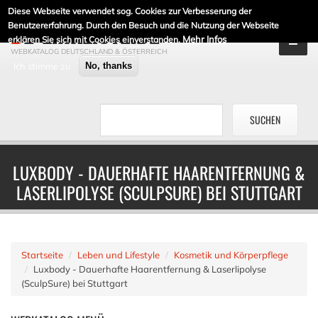
Diese Webseite verwendet sog. Cookies zur Verbesserung der
DE-LINKLISTE.DE
Benutzererfahrung. Durch den Besuch und die Nutzung der Webseite
Mehr Infos
erklären Sie sich mit Cookies einverstanden.
WEBKATALOG DEUTSCHLAND & ÖSTERREICH
Ich stimme zu
No, thanks
LUXBODY - DAUERHAFTE HAARENTFERNUNG &
LASERLIPOLYSE (SCULPSURE) BEI STUTTGART
Startseite
Leben und Lifestyle
Kosmetik und Körperpflege
Luxbody - Dauerhafte Haarentfernung & Laserlipolyse
(SculpSure) bei Stuttgart