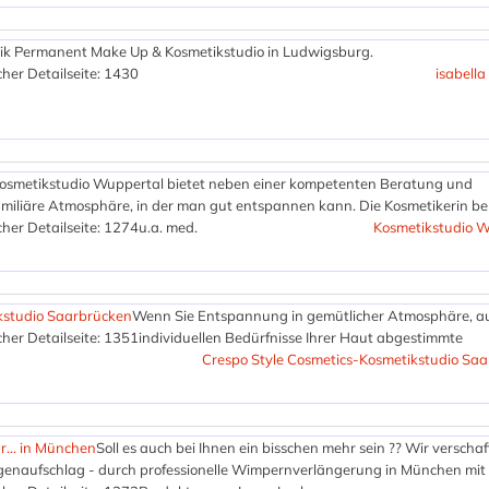
tik Permanent Make Up & Kosmetikstudio in Ludwigsburg.
her Detailseite: 1430
isabella
osmetikstudio Wuppertal bietet neben einer kompetenten Beratung und
iliäre Atmosphäre, in der man gut entspannen kann. Die Kosmetikerin b
her Detailseite: 1274
u.a. med.
Kosmetikstudio W
kstudio Saarbrücken
Wenn Sie Entspannung in gemütlicher Atmosphäre, au
her Detailseite: 1351
individuellen Bedürfnisse Ihrer Haut abgestimmte
Crespo Style Cosmetics-Kosmetikstudio Sa
... in München
Soll es auch bei Ihnen ein bisschen mehr sein ?? Wir verscha
genaufschlag - durch professionelle Wimpernverlängerung in München mit