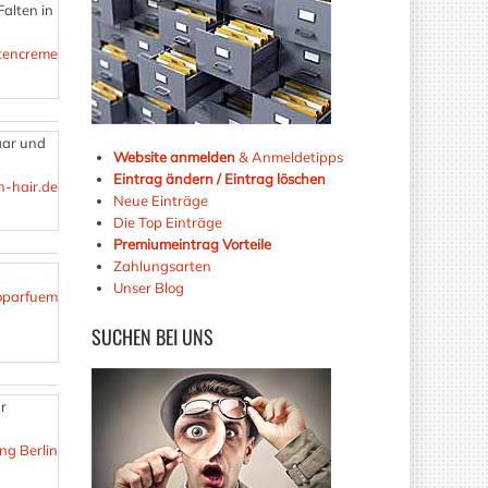
Falten in
ltencreme
aar und
Website anmelden
& Anmeldetipps
Eintrag ändern / Eintrag löschen
-hair.de
Neue Einträge
Die Top Einträge
Premiumeintrag Vorteile
Zahlungsarten
Unser Blog
noparfuem
SUCHEN
BEI UNS
ür
ng Berlin