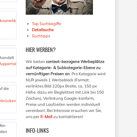
 kosmetik
Top Suchbegiffe
Detailsuche
Suchtipps
HIER
WERBEN?
ehandelt
Wir bieten
context-bezogene Werbeplätze
uppertal
auf Kategorie- & Subkategorie-Ebene zu
vernünftigen Preisen an
. Pro Kategorie wird
NUR jeweils 1 Werbeblock (Format:
verlinktes Bild 220px Breite, ca. 150 px
f die
Höhe, dazu ein Begleittext mit Link bis 150
Zeichen), Verlinkung Google-konform,
arbrücken
Preise und Laufzeiten werden individuell
vereinbart. Bei Interesse ersuchen wir Sie,
uns per
E-Mail
zu kontaktieren!
ffen
INFO-LINKS
 den