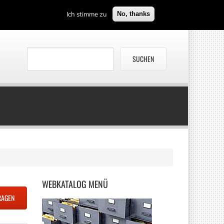
Ich stimme zu
No, thanks
WEBKATALOG
MENÜ