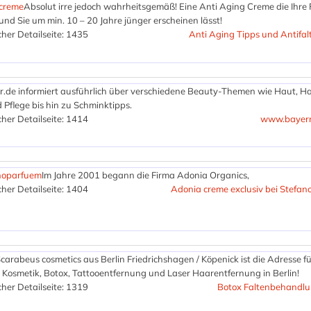
ncreme
Absolut irre jedoch wahrheitsgemäß! Eine Anti Aging Creme die Ihre 
nd Sie um min. 10 – 20 Jahre jünger erscheinen lässt!
her Detailseite: 1435
Anti Aging Tipps und Antifa
r.de informiert ausführlich über verschiedene Beauty-Themen wie Haut, H
 Pflege bis hin zu Schminktipps.
her Detailseite: 1414
www.bayern
anoparfuem
Im Jahre 2001 begann die Firma Adonia Organics,
her Detailseite: 1404
Adonia creme exclusiv bei Stefa
carabeus cosmetics aus Berlin Friedrichshagen / Köpenick ist die Adresse f
Kosmetik, Botox, Tattooentfernung und Laser Haarentfernung in Berlin!
her Detailseite: 1319
Botox Faltenbehandlu