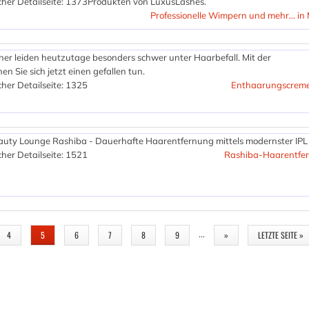
her Detailseite: 1373
Produkten von LuxusLashes.
Professionelle Wimpern und mehr... i
er leiden heutzutage besonders schwer unter Haarbefall. Mit der
Sie sich jetzt einen gefallen tun.
her Detailseite: 1325
Enthaarungscrem
auty Lounge Rashiba - Dauerhafte Haarentfernung mittels modernster IPL 
her Detailseite: 1521
Rashiba-Haarentfer
…
4
5
6
7
8
9
»
LETZTE SEITE »