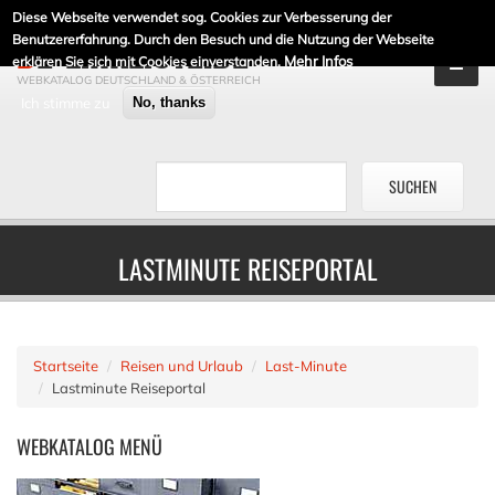
Diese Webseite verwendet sog. Cookies zur Verbesserung der
DE-LINKLISTE.DE
Benutzererfahrung. Durch den Besuch und die Nutzung der Webseite
Mehr Infos
erklären Sie sich mit Cookies einverstanden.
WEBKATALOG DEUTSCHLAND & ÖSTERREICH
Ich stimme zu
No, thanks
LASTMINUTE REISEPORTAL
Startseite
Reisen und Urlaub
Last-Minute
Lastminute Reiseportal
WEBKATALOG
MENÜ