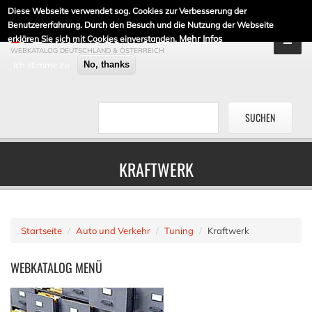
Diese Webseite verwendet sog. Cookies zur Verbesserung der
DE-LINKLISTE.DE
Benutzererfahrung. Durch den Besuch und die Nutzung der Webseite
Mehr Infos
erklären Sie sich mit Cookies einverstanden.
WEBKATALOG DEUTSCHLAND & ÖSTERREICH
Ich stimme zu
No, thanks
KRAFTWERK
Startseite
Auto und Verkehr
Tuning
Kraftwerk
WEBKATALOG
MENÜ