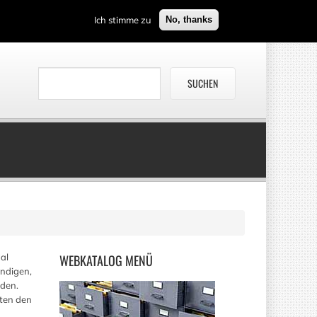
Ich stimme zu
No, thanks
al
WEBKATALOG
MENÜ
ändigen,
rden.
nten den