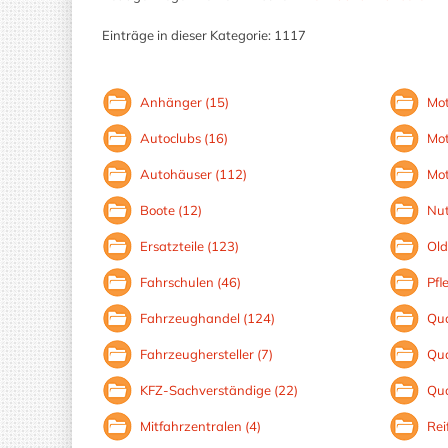
Einträge in dieser Kategorie: 1117
Anhänger (15)
Mot
Autoclubs (16)
Mot
Autohäuser (112)
Mot
Boote (12)
Nut
Ersatzteile (123)
Old
Fahrschulen (46)
Pfl
Fahrzeughandel (124)
Qua
Fahrzeughersteller (7)
Qua
KFZ-Sachverständige (22)
Qua
Mitfahrzentralen (4)
Rei