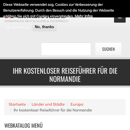
Diese Webseite verwendet sog. Cookies zur Verbesserung der
DE-LINKLISTE.DE
Benutzererfahrung. Durch den Besuch und die Nutzung der Webseite
Mehr Infos
erklären Sie sich mit Cookies einverstanden.
WEBKATALOG DEUTSCHLAND & ÖSTERREICH
Ich stimme zu
No, thanks
IHR KOSTENLOSER REISEFÜHRER FÜR DIE
NORMANDIE
Startseite
Länder und Städte
Europa
Ihr kostenloser Reiseführer für die Normandie
WEBKATALOG
MENÜ