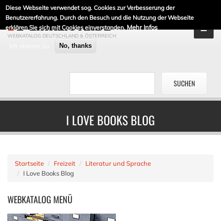
Diese Webseite verwendet sog. Cookies zur Verbesserung der
DE-LINKLISTE.DE
Benutzererfahrung. Durch den Besuch und die Nutzung der Webseite
Mehr Infos
erklären Sie sich mit Cookies einverstanden.
WEBKATALOG DEUTSCHLAND & ÖSTERREICH
Ich stimme zu
No, thanks
I LOVE BOOKS BLOG
Startseite
Freizeit
Literatur und Sprache
I Love Books Blog
WEBKATALOG
MENÜ