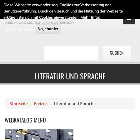
Diese Webseite verwendet sog. Cookies zur Verbesserung der
DE-LINKLISTE.DE
Benutzererfahrung. Durch den Besuch und die Nutzung der Webseite
Mehr Infos
erklären Sie sich mit Cookies einverstanden.
WEBKATALOG DEUTSCHLAND & ÖSTERREICH
Ich stimme zu
No, thanks
LITERATUR UND SPRACHE
Startseite
Freizeit
Literatur und Sprache
WEBKATALOG
MENÜ