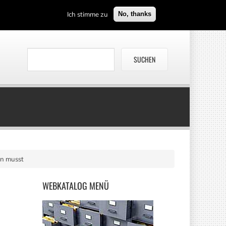
Ich stimme zu
No, thanks
en musst
WEBKATALOG
MENÜ