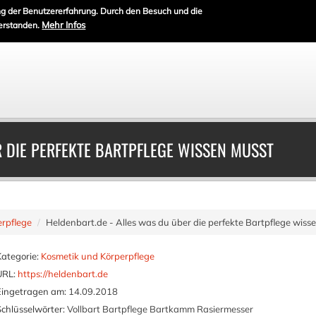
g der Benutzererfahrung. Durch den Besuch und die
Mehr Infos
erstanden.
R DIE PERFEKTE BARTPFLEGE WISSEN MUSST
rpflege
Heldenbart.de - Alles was du über die perfekte Bartpflege wiss
Kategorie:
Kosmetik und Körperpflege
URL:
https://heldenbart.de
Eingetragen am:
14.09.2018
Schlüsselwörter:
Vollbart Bartpflege Bartkamm Rasiermesser