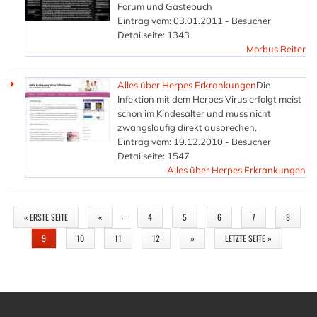
Forum und Gästebuch
Eintrag vom: 03.01.2011 - Besucher
Detailseite: 1343
Morbus Reiter
Alles über Herpes Erkrankungen
Die
Infektion mit dem Herpes Virus erfolgt meist
schon im Kindesalter und muss nicht
zwangsläufig direkt ausbrechen.
Eintrag vom: 19.12.2010 - Besucher
Detailseite: 1547
Alles über Herpes Erkrankungen
SEITEN
…
« ERSTE SEITE
«
4
5
6
7
8
9
10
11
12
»
LETZTE SEITE »