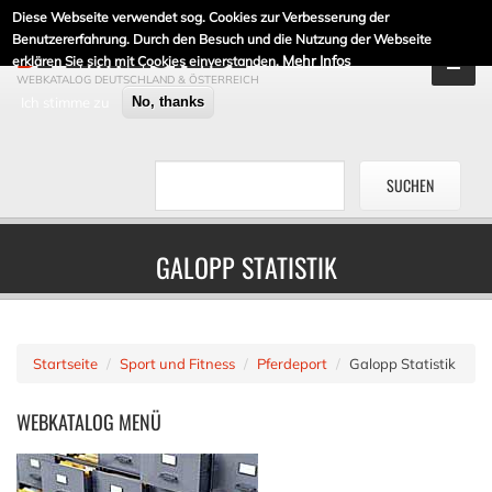
Diese Webseite verwendet sog. Cookies zur Verbesserung der
DE-LINKLISTE.DE
Benutzererfahrung. Durch den Besuch und die Nutzung der Webseite
Mehr Infos
erklären Sie sich mit Cookies einverstanden.
WEBKATALOG DEUTSCHLAND & ÖSTERREICH
Ich stimme zu
No, thanks
GALOPP STATISTIK
Startseite
Sport und Fitness
Pferdeport
Galopp Statistik
WEBKATALOG
MENÜ