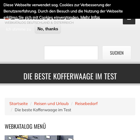
Diese Webseite verwendet sog. Cookies zur Verbesserung der
DE-LINKLISTE.DE
Benutzererfahrung. Durch den Besuch und die Nutzung der Webseite
Mehr Infos
erklären Sie sich mit Cookies einverstanden.
WEBKATALOG DEUTSCHLAND & ÖSTERREICH
Ich stimme zu
No, thanks
DIE BESTE KOFFERWAAGE IM TEST
Startseite
Reisen und Urlaub
Reisebedarf
Die beste Kofferwaage im Test
WEBKATALOG
MENÜ