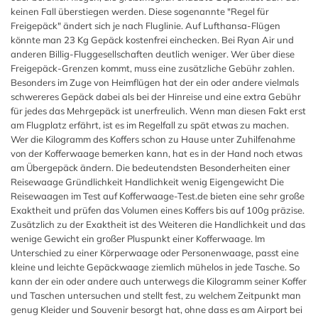
keinen Fall überstiegen werden. Diese sogenannte "Regel für
Freigepäck" ändert sich je nach Fluglinie. Auf Lufthansa-Flügen
könnte man 23 Kg Gepäck kostenfrei einchecken. Bei Ryan Air und
anderen Billig-Fluggesellschaften deutlich weniger. Wer über diese
Freigepäck-Grenzen kommt, muss eine zusätzliche Gebühr zahlen.
Besonders im Zuge von Heimflügen hat der ein oder andere vielmals
schwereres Gepäck dabei als bei der Hinreise und eine extra Gebühr
für jedes das Mehrgepäck ist unerfreulich. Wenn man diesen Fakt erst
am Flugplatz erfährt, ist es im Regelfall zu spät etwas zu machen.
Wer die Kilogramm des Koffers schon zu Hause unter Zuhilfenahme
von der Kofferwaage bemerken kann, hat es in der Hand noch etwas
am Übergepäck ändern. Die bedeutendsten Besonderheiten einer
Reisewaage Gründlichkeit Handlichkeit wenig Eigengewicht Die
Reisewaagen im Test auf Kofferwaage-Test.de bieten eine sehr große
Exaktheit und prüfen das Volumen eines Koffers bis auf 100g präzise.
Zusätzlich zu der Exaktheit ist des Weiteren die Handlichkeit und das
wenige Gewicht ein großer Pluspunkt einer Kofferwaage. Im
Unterschied zu einer Körperwaage oder Personenwaage, passt eine
kleine und leichte Gepäckwaage ziemlich mühelos in jede Tasche. So
kann der ein oder andere auch unterwegs die Kilogramm seiner Koffer
und Taschen untersuchen und stellt fest, zu welchem Zeitpunkt man
genug Kleider und Souvenir besorgt hat, ohne dass es am Airport bei