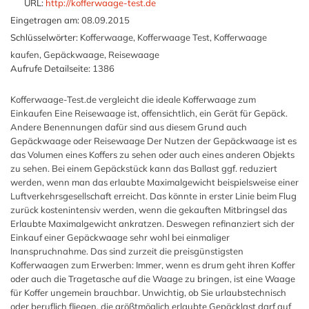
URL:
http://kofferwaage-test.de
Eingetragen am:
08.09.2015
Schlüsselwörter:
Kofferwaage, Kofferwaage Test, Kofferwaage
kaufen, Gepäckwaage, Reisewaage
Aufrufe Detailseite:
1386
Kofferwaage-Test.de vergleicht die ideale Kofferwaage zum
Einkaufen Eine Reisewaage ist, offensichtlich, ein Gerät für Gepäck.
Andere Benennungen dafür sind aus diesem Grund auch
Gepäckwaage oder Reisewaage Der Nutzen der Gepäckwaage ist es
das Volumen eines Koffers zu sehen oder auch eines anderen Objekts
zu sehen. Bei einem Gepäckstück kann das Ballast ggf. reduziert
werden, wenn man das erlaubte Maximalgewicht beispielsweise einer
Luftverkehrsgesellschaft erreicht. Das könnte in erster Linie beim Flug
zurück kostenintensiv werden, wenn die gekauften Mitbringsel das
Erlaubte Maximalgewicht ankratzen. Deswegen refinanziert sich der
Einkauf einer Gepäckwaage sehr wohl bei einmaliger
Inanspruchnahme. Das sind zurzeit die preisgünstigsten
Kofferwaagen zum Erwerben: Immer, wenn es drum geht ihren Koffer
oder auch die Tragetasche auf die Waage zu bringen, ist eine Waage
für Koffer ungemein brauchbar. Unwichtig, ob Sie urlaubstechnisch
oder beruflich fliegen, die größtmöglich erlaubte Gepäcklast darf auf