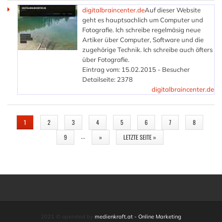
digitalbraincenter.de
Auf dieser Website
geht es hauptsachlich um Computer und
Fotografie. Ich schreibe regelmäsig neue
Artiker über Computer, Software und die
zugehörige Technik. Ich schreibe auch öfters
über Fotografie.
Eintrag vom: 15.02.2015 - Besucher
Detailseite: 2378
digitalbraincenter.de
SEITEN
1
2
3
4
5
6
7
8
…
9
»
LETZTE SEITE »
2021 © operated by
medienkraft.at - Online Marketing