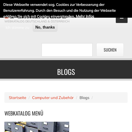
Diese Webseite verwendet sog. Cookies zur Verbesserung der
DE-LINKLISTE.DE
Benutzererfahrung. Durch den Besuch und die Nutzung der Webseite
Mehr Infos
erklären Sie sich mit Cookies einverstanden.
WEBKATALOG DEUTSCHLAND & ÖSTERREICH
Ich stimme zu
No, thanks
BLOGS
Startseite
Computer und Zubehör
Blogs
WEBKATALOG
MENÜ