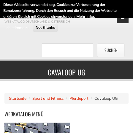
Diese Webseite verwendet sog. Cookies zur Verbesserung der
DE-LINKLISTE.DE
Benutzererfahrung. Durch den Besuch und die Nutzung der Webseite
Mehr Infos
erklären Sie sich mit Cookies einverstanden.
WEBKATALOG DEUTSCHLAND & ÖSTERREICH
Ich stimme zu
No, thanks
CAVALOOP UG
Startseite
Sport und Fitness
Pferdeport
Cavaloop UG
WEBKATALOG
MENÜ