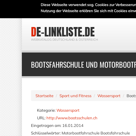
Diese Webseite verwendet sog. Cookies zur Verbesserun
Nutzung der Webseite erklären Sie sich mit Cookies einv
DE-LINKLISTE.DE
WEBKATALOG DEUTSCHLAND & ÖSTERREICH
BOOTSFAHRSCHULE UND MOTORBOOT
Startseite
Sport und Fitness
Wassersport
Boot
Kategorie:
Wassersport
URL:
http://www.bootsschulen.ch
Eingetragen am:
16.01.2014
Schlüsselwörter:
Motorbootfahrschule Bootsfahrschule