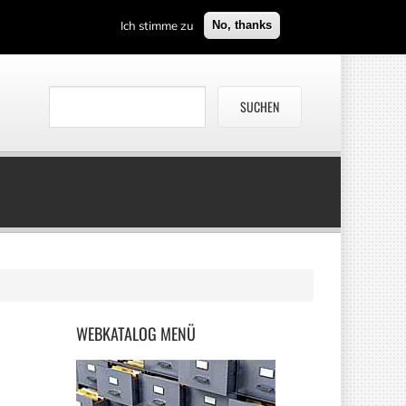
Ich stimme zu
No, thanks
WEBKATALOG
MENÜ