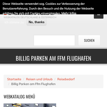
Diese Webseite verwendet sog. Cookies zur Verbesserung der
DE-LINKLISTE.DE
Benutzererfahrung. Durch den Besuch und die Nutzung der Webseite
Mehr Infos
erklären Sie sich mit Cookies einverstanden.
WEBKATALOG DEUTSCHLAND & ÖSTERREICH
Ich stimme zu
No, thanks
BILLIG PARKEN AM FFM FLUGHAFEN
Startseite
Reisen und Urlaub
Reisebedarf
Billig Parken am Ffm Flughafen
WEBKATALOG
MENÜ