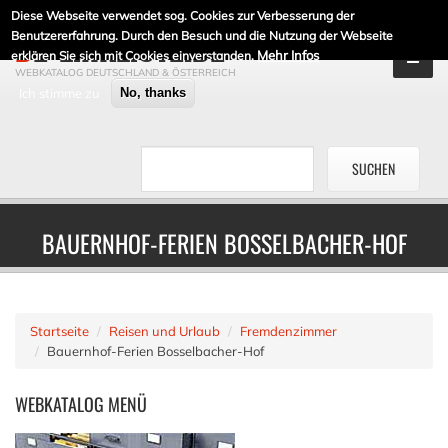
Diese Webseite verwendet sog. Cookies zur Verbesserung der
DE-LINKLISTE.DE
Benutzererfahrung. Durch den Besuch und die Nutzung der Webseite
Mehr Infos
erklären Sie sich mit Cookies einverstanden.
WEBKATALOG DEUTSCHLAND & ÖSTERREICH
Ich stimme zu
No, thanks
BAUERNHOF-FERIEN BOSSELBACHER-HOF
Startseite
Reisen und Urlaub
Fremdenzimmer
Bauernhof-Ferien Bosselbacher-Hof
WEBKATALOG
MENÜ