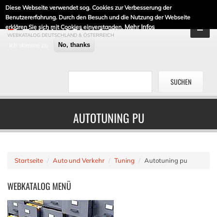
Diese Webseite verwendet sog. Cookies zur Verbesserung der
DE-LINKLISTE.DE
Benutzererfahrung. Durch den Besuch und die Nutzung der Webseite
Mehr Infos
erklären Sie sich mit Cookies einverstanden.
WEBKATALOG DEUTSCHLAND & ÖSTERREICH
Ich stimme zu
No, thanks
AUTOTUNING PU
Startseite
Auto und Verkehr
Tuning
Autotuning pu
WEBKATALOG
MENÜ