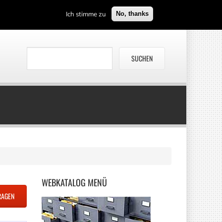
Ich stimme zu
No, thanks
WEBKATALOG
MENÜ