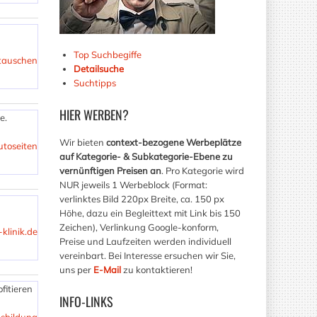
Top Suchbegiffe
tauschen
Detailsuche
Suchtipps
HIER
WERBEN?
e.
Wir bieten
context-bezogene Werbeplätze
toseiten
auf Kategorie- & Subkategorie-Ebene zu
vernünftigen Preisen an
. Pro Kategorie wird
NUR jeweils 1 Werbeblock (Format:
verlinktes Bild 220px Breite, ca. 150 px
Höhe, dazu ein Begleittext mit Link bis 150
Zeichen), Verlinkung Google-konform,
-klinik.de
Preise und Laufzeiten werden individuell
vereinbart. Bei Interesse ersuchen wir Sie,
uns per
E-Mail
zu kontaktieren!
fitieren
INFO-LINKS