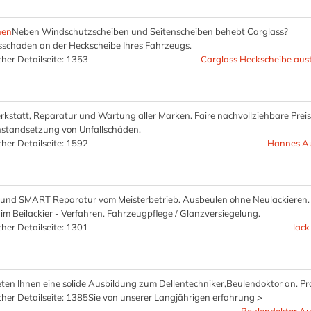
hen
Neben Windschutzscheiben und Seitenscheiben behebt Carglass?
sschaden an der Heckscheibe Ihres Fahrzeugs.
her Detailseite: 1353
Carglass Heckscheibe aus
rkstatt, Reparatur und Wartung aller Marken. Faire nachvollziehbare Preis
Instandsetzung von Unfallschäden.
her Detailseite: 1592
Hannes Au
t und SMART Reparatur vom Meisterbetrieb. Ausbeulen ohne Neulackieren.
m Beilackier - Verfahren. Fahrzeugpflege / Glanzversiegelung.
her Detailseite: 1301
lack
eten Ihnen eine solide Ausbildung zum Dellentechniker,Beulendoktor an. Pro
her Detailseite: 1385
Sie von unserer Langjährigen erfahrung >