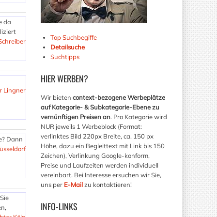
e da
iziert
Top Suchbegiffe
chreiber
Detailsuche
Suchtipps
HIER
WERBEN?
r Lingner
Wir bieten
context-bezogene Werbeplätze
auf Kategorie- & Subkategorie-Ebene zu
vernünftigen Preisen an
. Pro Kategorie wird
NUR jeweils 1 Werbeblock (Format:
verlinktes Bild 220px Breite, ca. 150 px
de? Dann
Höhe, dazu ein Begleittext mit Link bis 150
üsseldorf
Zeichen), Verlinkung Google-konform,
Preise und Laufzeiten werden individuell
vereinbart. Bei Interesse ersuchen wir Sie,
uns per
E-Mail
zu kontaktieren!
 Sie
INFO-LINKS
en,