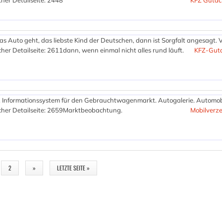
her Detailseite: 2448
KFZ Gutac
 Auto geht, das liebste Kind der Deutschen, dann ist Sorgfalt angesagt. V
her Detailseite: 2611
dann, wenn einmal nicht alles rund läuft.
KFZ-Guta
 Informationssystem für den Gebrauchtwagenmarkt. Autogalerie. Automob
her Detailseite: 2659
Marktbeobachtung.
Mobilverze
2
»
LETZTE SEITE »