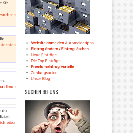
e Kfz-
rsachsen
lfe
Website anmelden
& Anmeldetipps
utachten
Eintrag ändern / Eintrag löschen
Neue Einträge
Die Top Einträge
Premiumeintrag Vorteile
Zahlungsarten
Unser Blog
en.
ort Ilman
SUCHEN
BEI UNS
e da
iziert
chreiber