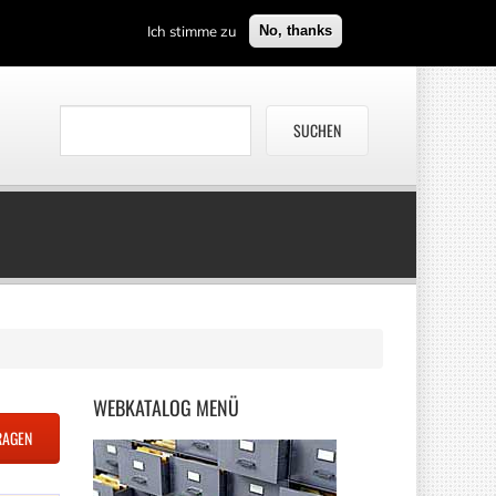
Ich stimme zu
No, thanks
WEBKATALOG
MENÜ